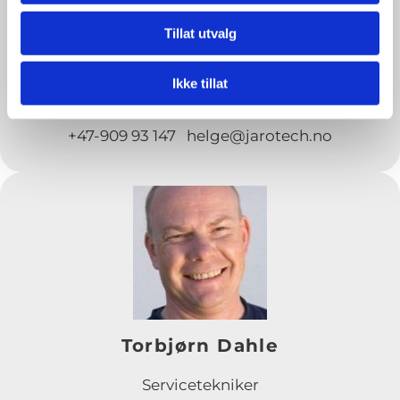
Tillat utvalg
Helge Tufthaug
Ikke tillat
Servicetekniker
+47-909 93 147 helge@jarotech.no
Torbjørn Dahle
Servicetekniker