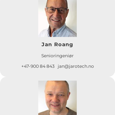
Jan Roang
Senioringeniør
+47-900 84 843 jan@jarotech.no