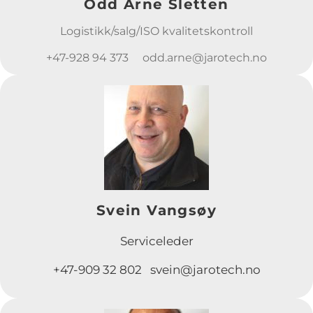
Odd Arne Sletten
Logistikk/salg/ISO kvalitetskontroll
+47-928 94 373 odd.arne@jarotech.no
Svein Vangsøy
Serviceleder
+47-909 32 802 svein@jarotech.no