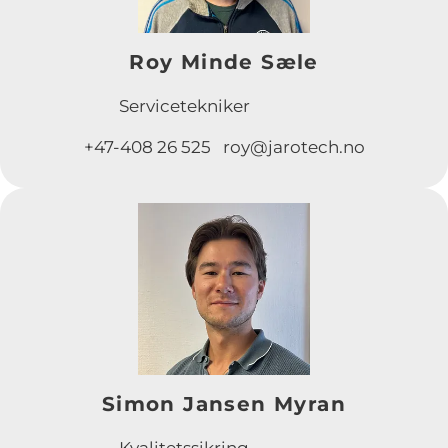
Roy Minde Sæle
Servicetekniker
+47-408 26 525 roy@jarotech.no
Simon Jansen Myran
Kvalitetssikring