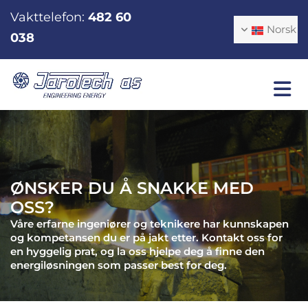
Vakttelefon:
482 60
Norsk
038
ØNSKER DU Å SNAKKE MED
OSS?
Våre erfarne ingeniører og teknikere har kunnskapen
og kompetansen du er på jakt etter. Kontakt oss for
en hyggelig prat, og la oss hjelpe deg å finne den
energiløsningen som passer best for deg.