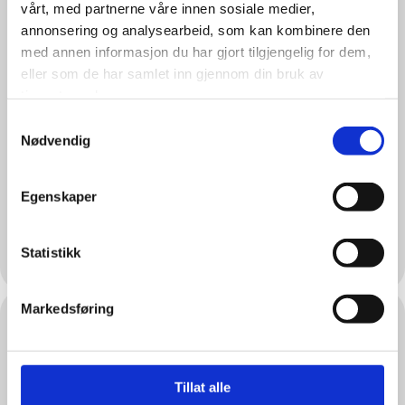
vårt, med partnerne våre innen sosiale medier,
annonsering og analysearbeid, som kan kombinere den
med annen informasjon du har gjort tilgjengelig for dem,
eller som de har samlet inn gjennom din bruk av
tjenestene deres.
Anders
Marek Tomczyk
Edvardsen Næs
Samtykkevalg
Serviceingeniør
Nødvendig
Serviceingeniør
industri
industri
Egenskaper
+47-451 32 430
+47-941 47 776
marek@jarotech.no
anders@jarotech.no
Statistikk
Markedsføring
Tillat alle