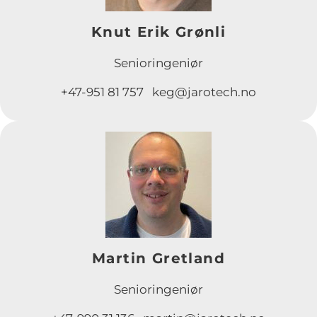
Knut Erik Grønli
Senioringeniør
+47-951 81 757 keg@jarotech.no
Martin Gretland
Senioringeniør