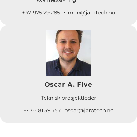
+47-975 29 285 simon@jarotech.no
Oscar A. Five
Teknisk prosjektleder
+47-481 39 757 oscar@jarotech.no